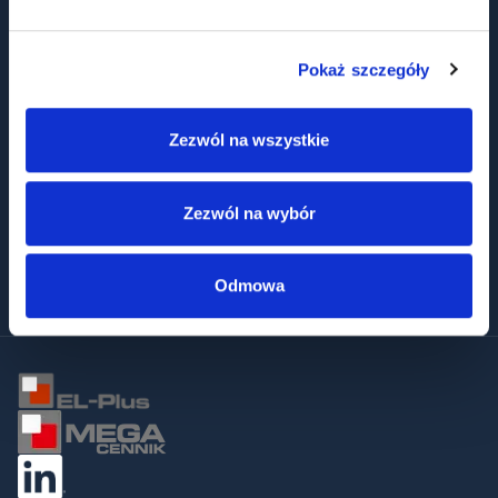
Certificates
ESG Commitment
Code of conduct
Pokaż szczegóły
QUICK LINKS
Zezwól na wszystkie
Areas of activity
Zezwól na wybór
Implementations
News
Contact
Odmowa
Privacy Policy