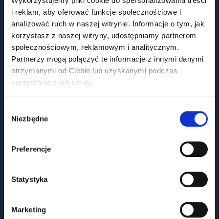
Wykorzystujemy pliki cookie do spersonalizowania treści
i reklam, aby oferować funkcje społecznościowe i
analizować ruch w naszej witrynie. Informacje o tym, jak
korzystasz z naszej witryny, udostępniamy partnerom
społecznościowym, reklamowym i analitycznym.
OFERTA DLA BIZNESU
Partnerzy mogą połączyć te informacje z innymi danymi
Distribution
otrzymanymi od Ciebie lub uzyskanymi podczas
Production
korzystania z ich usług.
Biogas
B2B online shop
Wybór
Niezbędne
zgody
FIRMA
Preferencje
Missions and values
History
Statystyka
Team
Career
Procurement policy
Marketing