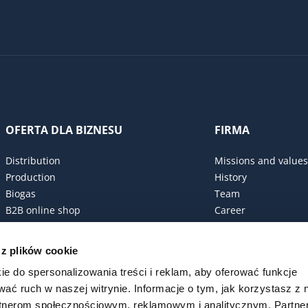
OFERTA DLA BIZNESU
FIRMA
Distribution
Missions and values
Production
History
Biogas
Team
B2B online shop
Career
Procurement policy
Certificates
 z plików cookie
ESG Commitment
ie do spersonalizowania treści i reklam, aby oferować funkcje
Code of conduct
wać ruch w naszej witrynie. Informacje o tym, jak korzystasz z 
rtnerom społecznościowym, reklamowym i analitycznym. Partn