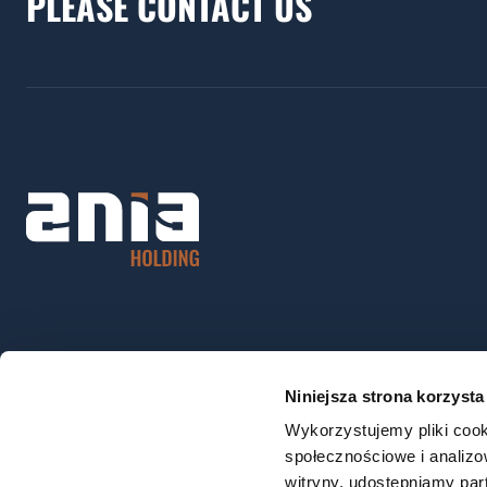
PLEASE CONTACT US
Niniejsza strona korzysta
Wykorzystujemy pliki cook
społecznościowe i analizo
witryny, udostępniamy pa