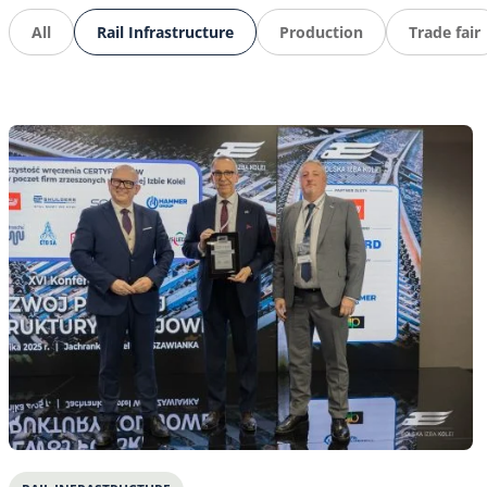
All
Rail Infrastructure
Production
Trade fair