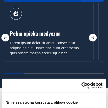
Ubezpieczenie na życie
P
Lorem ipsum dolor sit amet, consectetur
Lo
adipiscing elit. Donec tincidunt erat metus,
ad
quis ornare magna scelerisque non.
qu
…
NASZE REALIZACJE
Niniejsza strona korzysta z plików cookie