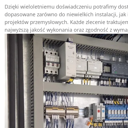
Dzięki wieloletniemu doświadczeniu potrafimy dos
dopasowane zarówno do niewielkich instalacji, ja
projektów przemysłowych. Każde zlecenie traktujem
najwyższą jakość wykonania oraz zgodność z wymag