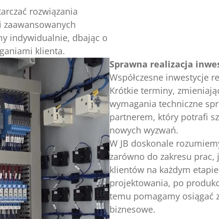
tarczać rozwiązania
k i zaawansowanych
y indywidualnie, dbając o
aniami klienta.
Sprawna realizacja inwes
Współczesne inwestycje re
Krótkie terminy, zmieniają
wymagania techniczne spr
partnerem, który potrafi 
nowych wyzwań.
W JB doskonale rozumiemy 
zarówno do zakresu prac, j
klientów na każdym etapie 
projektowania, po produkc
temu pomagamy osiągać zał
biznesowe.