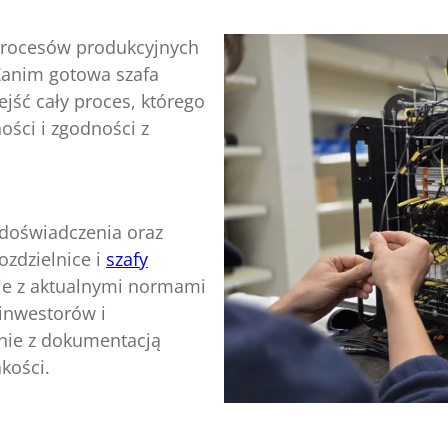
 procesów produkcyjnych
Zanim gotowa szafa
zejść cały proces, którego
ści i zgodności z
 doświadczenia oraz
ozdzielnice i
szafy
ie z aktualnymi normami
inwestorów i
nie z dokumentacją
akości.