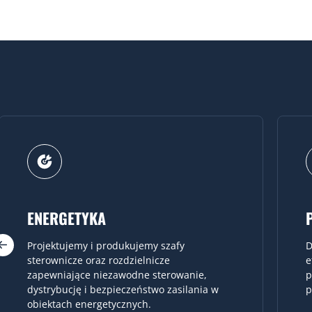
PRZEMYSŁ
Dostarczamy szafy sterownicze wspierające
T
efektywne zarządzanie procesami
a
produkcyjnymi oraz ciągłość pracy zakładów
s
przemysłowych.
u