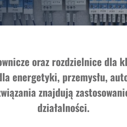
ownicze
oraz rozdzielnice dla kl
dla energetyki, przemysłu, au
związania znajdują zastosowan
działalności.