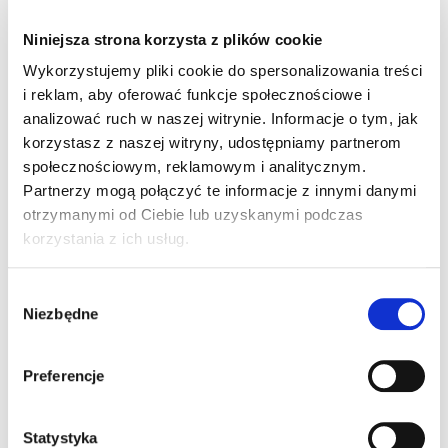
zmieniających się potrzeb. Dzięki zoptymalizowanym
procesom produkcyjnym i ścisłej współpracy z
Niniejsza strona korzysta z plików cookie
klientem zagwarantowaliśmy bezpieczeństwo dostaw,
Wykorzystujemy pliki cookie do spersonalizowania treści
stabilność jakości oraz sprawną realizację nawet
i reklam, aby oferować funkcje społecznościowe i
najbardziej wymagających zamówień.
analizować ruch w naszej witrynie. Informacje o tym, jak
korzystasz z naszej witryny, udostępniamy partnerom
społecznościowym, reklamowym i analitycznym.
Partnerzy mogą połączyć te informacje z innymi danymi
otrzymanymi od Ciebie lub uzyskanymi podczas
korzystania z ich usług.
Wybór
ZASTOSOWANIE W ZALEŻNOŚCI OD
Niezbędne
zgody
BRANŻY
Preferencje
Plecionki miedziane znajdują zastosowanie wszędzie
tam, gdzie kluczowe znaczenie mają niezawodne
Statystyka