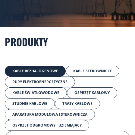
PRODUKTY
KABLE BEZHALOGENOWE
KABLE STEROWNICZE
RURY ELEKTROENERGETYCZNE
KABLE ŚWIATŁOWODOWE
OSPRZĘT KABLOWY
STUDNIE KABLOWE
TRASY KABLOWE
APARATURA MODUŁOWA I STEROWNICZA
OSPRZĘT ODGROMOWY I UZIEMIAJĄCY