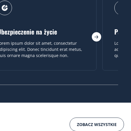
Pakiet ZFŚS
Lorem
orem ipsum dolor sit amet, consectetur
Lorem ip
dipiscing elit. Donec tincidunt erat metus,
adipisci
uis ornare magna scelerisque non.
quis or
ZOBACZ WSZYSTKIE