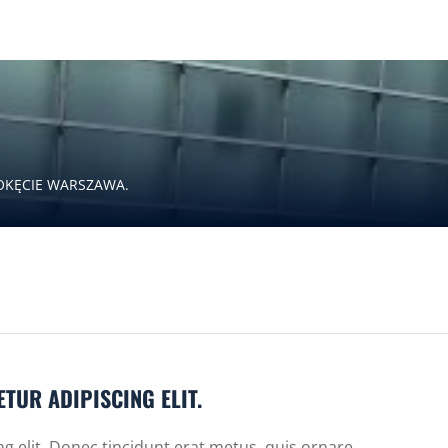
T OKĘCIE WARSZAWA.
TUR ADIPISCING ELIT.
g elit. Donec tincidunt erat metus, quis ornare