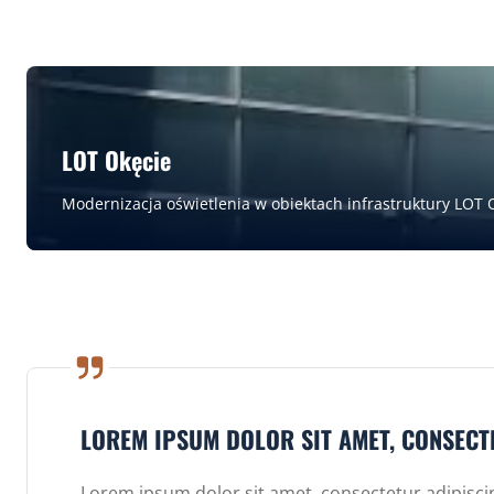
LOT Okęcie
Modernizacja oświetlenia w obiektach infrastruktury LO
LOREM IPSUM DOLOR SIT AMET, CONSECTE
Lorem ipsum dolor sit amet, consectetur adipiscin