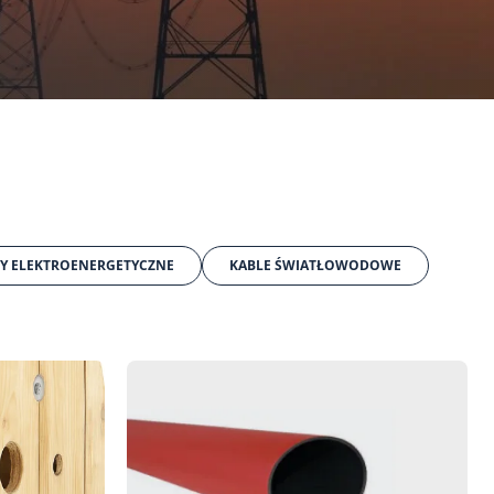
Y ELEKTROENERGETYCZNE
KABLE ŚWIATŁOWODOWE