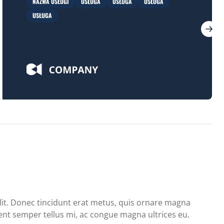
NAZWA USŁUGI
USŁUGA
USŁUGA
USŁUGA
USŁUGA
lit. Donec tincidunt erat metus, quis ornare magna
nt semper tellus mi, ac congue magna ultrices eu.