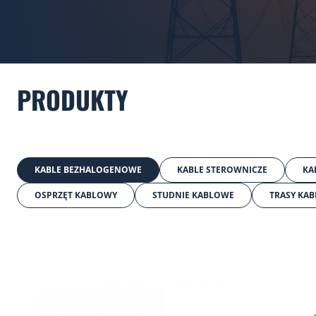
PRODUKTY
KABLE BEZHALOGENOWE
KABLE STEROWNICZE
KA
OSPRZĘT KABLOWY
STUDNIE KABLOWE
TRASY KA