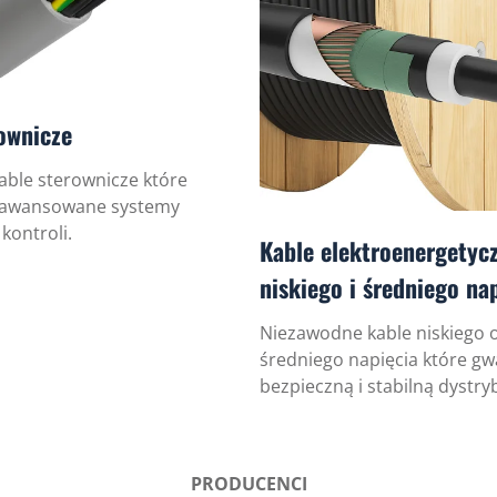
ownicze
able sterownicze które
aawansowane systemy
kontroli.
Kable elektroenergetyc
niskiego i średniego na
Niezawodne kable niskiego 
średniego napięcia które gw
bezpieczną i stabilną dystryb
PRODUCENCI