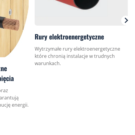
Rury elektroenergetyczne
Wytrzymałe rury elektroenergetyczne
które chronią instalacje w trudnych
warunkach.
zne
pięcia
oraz
arantują
ucję energii.