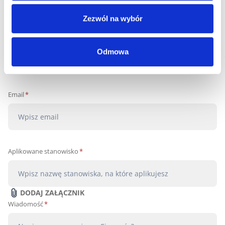
odpowiednia oferta.
Zezwól na wybór
Imię i Nazwisko
*
Odmowa
Email
*
Aplikowane stanowisko
*
DODAJ ZAŁĄCZNIK
Wiadomość
*