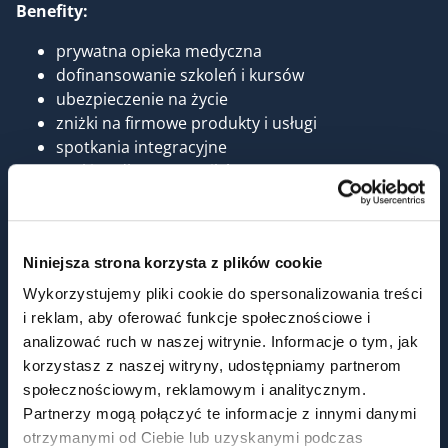
Benefity:
prywatna opieka medyczna
dofinansowanie szkoleń i kursów
ubezpieczenie na życie
zniżki na firmowe produkty i usługi
spotkania integracyjne
parking dla pracowników
dodatkowe świadczenia socjalne
paczki świąteczne
możliwość uczestniczenia w wydarzeniach
Niniejsza strona korzysta z plików cookie
sportowych
Wykorzystujemy pliki cookie do spersonalizowania treści
Poszukujemy doświadczonej osoby, która wesprze
i reklam, aby oferować funkcje społecznościowe i
Główną Księgową w prowadzeniu pełnej księgowości
analizować ruch w naszej witrynie. Informacje o tym, jak
spółek. To stanowisko z realną odpowiedzialnością,
korzystasz z naszej witryny, udostępniamy partnerom
przestrzenią do samodzielności i wpływu na procesy
społecznościowym, reklamowym i analitycznym.
finansowe.
Partnerzy mogą połączyć te informacje z innymi danymi
otrzymanymi od Ciebie lub uzyskanymi podczas