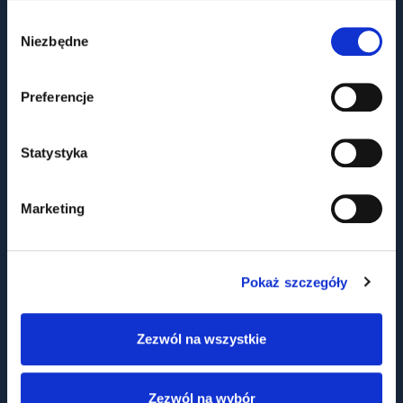
Wybór
Niezbędne
zgody
Preferencje
OFERTA DLA BIZNESU
Statystyka
Dystrybucja
Produkcja
Marketing
Biogaz
Sklep Online B2B
Pokaż szczegóły
FIRMA
Zezwól na wszystkie
Misje i wartości
Historia
Zespół
Zezwól na wybór