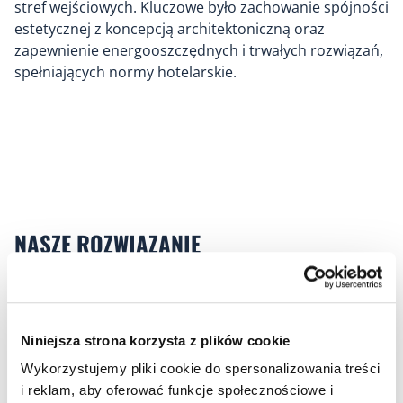
stref wejściowych. Kluczowe było zachowanie spójności
estetycznej z koncepcją architektoniczną oraz
zapewnienie energooszczędnych i trwałych rozwiązań,
spełniających normy hotelarskie.
NASZE ROZWIĄZANIE
Na potrzeby inwestycji dostarczyliśmy szeroki zakres
produktów oświetleniowych, w tym:
Niniejsza strona korzysta z plików cookie
– oprawy wewnętrzne do pokoi, korytarzy, sal
konferencyjnych i stref wspólnych – w wersjach
Wykorzystujemy pliki cookie do spersonalizowania treści
natynkowych, wpuszczanych oraz dekoracyjnych,
i reklam, aby oferować funkcje społecznościowe i