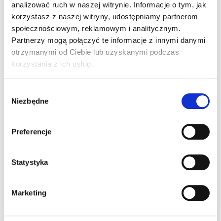
– oprawy zewnętrzne do oświetlenia wejść, stref
analizować ruch w naszej witrynie. Informacje o tym, jak
parkingowych, chodników i elewacji,
korzystasz z naszej witryny, udostępniamy partnerom
– oprawy przemysłowe do zaplecza technicznego,
społecznościowym, reklamowym i analitycznym.
magazynów i garaży podziemnych – odporne na pył,
Partnerzy mogą połączyć te informacje z innymi danymi
wilgoć i uszkodzenia mechaniczne,
otrzymanymi od Ciebie lub uzyskanymi podczas
– akcesoria oświetleniowe, takie jak uchwyty
korzystania z ich usług.
montażowe, szyny zasilające, sterowniki DALI oraz
systemy do ściemniania i automatyzacji.
Wybór
Dostarczone produkty wyróżniały się nowoczesnym
Niezbędne
zgody
designem, wysoką efektywnością energetyczną oraz
zgodnością z wymaganiami środowiskowymi i
Preferencje
normami jakości.
Statystyka
Marketing