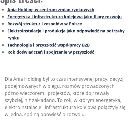
Ania Holding w centrum zmian rynkowych
Energetyka i infrastruktura kolejowa jako filary rozwoju
Rozwój struktur i zespołów w Polsce
Elektroinstalacje i produkcja jako odpowiedź na potrzeby
rynku
Technologia i przyszłość współpracy B2B
Rok doświadczeń i spojrzenie w przyszłość
Dla Ania Holding był to czas intensywnej pracy, decyzji
podejmowanych w biegu, rozmów prowadzonych
późno wieczorem i projektów, które dojrzewały
szybciej, niż zakładano. To rok, w którym energetyka,
elektroinstalacje i infrastruktura kolejowa połączyły się
w jedną, spójną opowieść o rozwoju.