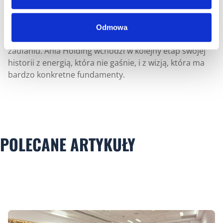
pięć lat działalności to nie tylko jubileusz. To
zobowiązanie. Do dalszego rozwoju, do
odpowiedzialnych decyzji i do budowania relacji
Odmowa
opartych na doświadczeniu, wiedzy i wzajemnym
zaufaniu. Ania Holding wchodzi w kolejny etap swojej
historii z energią, która nie gaśnie, i z wizją, która ma
bardzo konkretne fundamenty.
POLECANE ARTYKUŁY