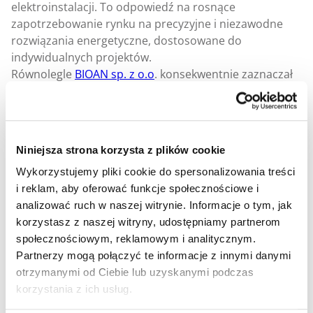
elektroinstalacji. To odpowiedź na rosnące
zapotrzebowanie rynku na precyzyjne i niezawodne
rozwiązania energetyczne, dostosowane do
indywidualnych projektów.
Równolegle
BIOAN sp. z o.o
. konsekwentnie zaznaczał
swoją obecność w obszarze odnawialnych źródeł
energii. Udział w konferencjach poświęconych
biogazowi i biometanowi umocnił pozycję spółki w
sektorze OZE, który coraz wyraźniej splata się z
Niniejsza strona korzysta z plików cookie
klasyczną energetyką i nowoczesnymi instalacjami
Wykorzystujemy pliki cookie do spersonalizowania treści
elektroenergetycznymi.
i reklam, aby oferować funkcje społecznościowe i
analizować ruch w naszej witrynie. Informacje o tym, jak
korzystasz z naszej witryny, udostępniamy partnerom
Technologia i przyszłość
społecznościowym, reklamowym i analitycznym.
Partnerzy mogą połączyć te informacje z innymi danymi
współpracy B2B
otrzymanymi od Ciebie lub uzyskanymi podczas
korzystania z ich usług.
Istotnym elementem rozwoju była także dalsza praca