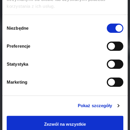
korzystania z ich usług.
Wybór
Niezbędne
zgody
Preferencje
WARSAW INDUSTRY WEEK 2025
Statystyka
Dlaczego warto odwiedzić
Marketing
nasze stoisko?
Pokaż szczegóły
4 – 6 listopada 2025
Największe Targi innowacji dla przemysłu
Zezwól na wszystkie