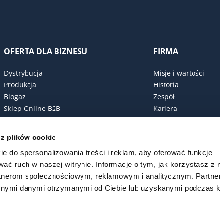
OFERTA DLA BIZNESU
FIRMA
Dystrybucja
Misje i wartości
Produkcja
Historia
Biogaz
Zespół
Sklep Online B2B
Kariera
Polityka zakupowa
Certyfikaty
 z plików cookie
ESG
ie do spersonalizowania treści i reklam, aby oferować funkcje
Kodeks postępowan
wać ruch w naszej witrynie. Informacje o tym, jak korzystasz z 
rtnerom społecznościowym, reklamowym i analitycznym. Partn
innymi danymi otrzymanymi od Ciebie lub uzyskanymi podczas k