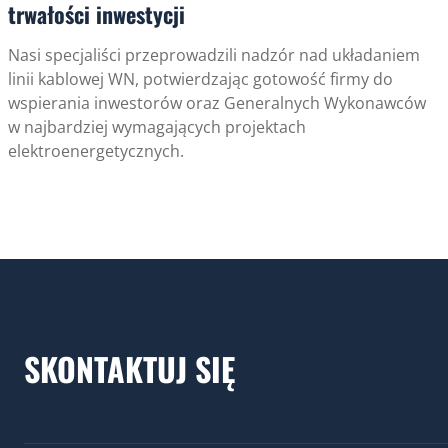
trwałości inwestycji
Nasi specjaliści przeprowadzili nadzór nad układaniem
linii kablowej WN, potwierdzając gotowość firmy do
wspierania inwestorów oraz Generalnych Wykonawców
w najbardziej wymagających projektach
elektroenergetycznych.
SKONTAKTUJ SIĘ