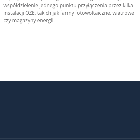
współdzielenie jednego punktu przyłączenia przez kilka
instalacji OZE, takich jak farmy fotowoltaiczne, wiatrowe
czy magazyny energii.