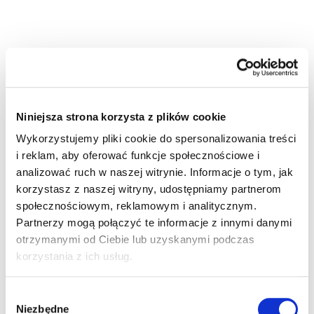
NASZE ROZWIĄZANIE
Niniejsza strona korzysta z plików cookie
Na potrzeby projektu dostarczyliśmy kompletne trasy
kablowe, spełniające wymogi odporności mechanicznej
Wykorzystujemy pliki cookie do spersonalizowania treści
i korozyjnej, zaprojektowane do pracy w trudnych
i reklam, aby oferować funkcje społecznościowe i
warunkach przemysłowych i terenowych. Nasze
analizować ruch w naszej witrynie. Informacje o tym, jak
rozwiązania wspierały bezpieczne i trwałe prowadzenie
korzystasz z naszej witryny, udostępniamy partnerom
instalacji elektrycznych.
społecznościowym, reklamowym i analitycznym.
Partnerzy mogą połączyć te informacje z innymi danymi
otrzymanymi od Ciebie lub uzyskanymi podczas
korzystania z ich usług.
Wybór
Niezbędne
zgody