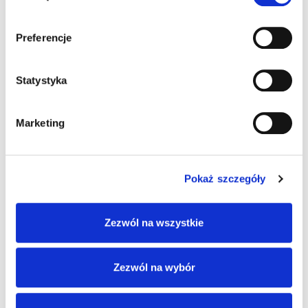
Preferencje
Statystyka
Marketing
INICJATYWY
Pokaż szczegóły
Zezwól na wszystkie
Wsparcie techniczne w zakresie doboru kabli
oraz koordynacja dostaw zgodnie z etapami
inwestycji.
Zezwól na wybór