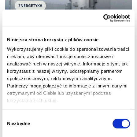
ENERGETYKA
Dolna Odra
Budowa bloków gazowo-parowych przy Elektrowni
Niniejsza strona korzysta z plików cookie
Dolna Odra o łącznej mocy 1400 MW.
Wykorzystujemy pliki cookie do spersonalizowania treści
i reklam, aby oferować funkcje społecznościowe i
analizować ruch w naszej witrynie. Informacje o tym, jak
korzystasz z naszej witryny, udostępniamy partnerom
społecznościowym, reklamowym i analitycznym.
ENERGETYKA
Partnerzy mogą połączyć te informacje z innymi danymi
otrzymanymi od Ciebie lub uzyskanymi podczas
Budowa Elektrociepłowni Siechnice
korzystania z ich usług.
Dostawa kabli elektroenergetycznych średniego
Wybór
napięcia.
Niezbędne
zgody