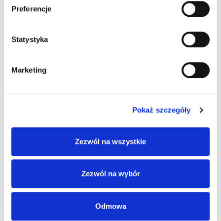
Preferencje
ENERGETYKA
Statystyka
Projekt Olefiny III
Marketing
Realizacja dostaw 400 km. kabla SN na kombinat
ORLEN w Płocku.
Pokaż szczegóły
Zezwól na wszystkie
ENERGETYKA
Zezwól na wybór
Zajezdnia Kolejowa Chocianowice
Dostawa kabli i przewodów: energetyczneych,
Odmowa
instalacyjnych, sygnalizacyjnych,